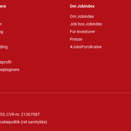
vere
Om Jobindex
Om Jobindex
e
Job hos Jobindex
ng
For investorer
Presse
ding
#JobsForUkraine
profil
bejdsgivere
 55
, CVR-nr. 21367087
ookiepolitik
(
ret samtykke
)