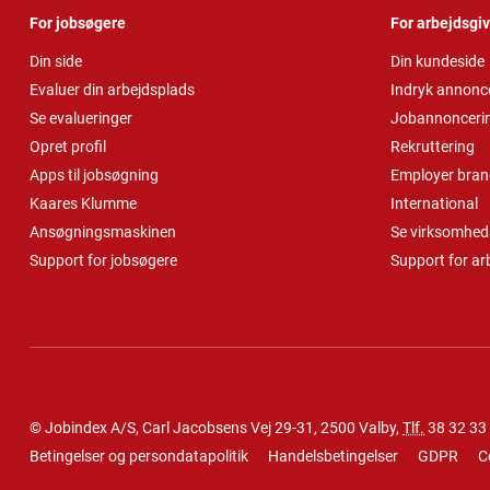
For jobsøgere
For arbejdsgi
Din side
Din kundeside
Evaluer din arbejdsplads
Indryk annonc
Se evalueringer
Jobannonceri
Opret profil
Rekruttering
Apps til jobsøgning
Employer bran
Kaares Klumme
International
Ansøgningsmaskinen
Se virksomheds
Support for jobsøgere
Support for ar
© Jobindex A/S, Carl Jacobsens Vej 29-31, 2500 Valby,
Tlf.
38 32 33
Betingelser og persondatapolitik
Handelsbetingelser
GDPR
C