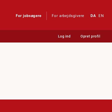
For jobsøgere
For arbejdsgivere
DA
EN
Log ind
Opret profil