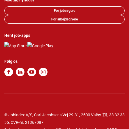
Modtag nyheder
For jobsøgere
For arbejdsgivere
Hent job-apps
Følg os
© Jobindex A/S, Carl Jacobsens Vej 29-31, 2500 Valby,
Tlf.
38 32 33
55
, CVR-nr. 21367087