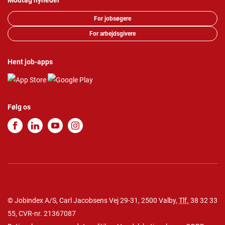
Modtag nyheder
For jobsøgere
For arbejdsgivere
Hent job-apps
Følg os
© Jobindex A/S, Carl Jacobsens Vej 29-31, 2500 Valby,
Tlf.
38 32 33
55
, CVR-nr. 21367087