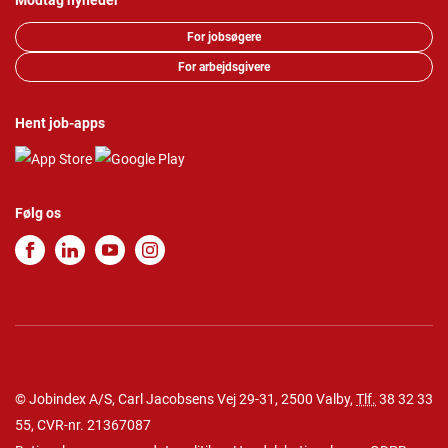
Modtag nyheder
For jobsøgere
For arbejdsgivere
Hent job-apps
Følg os
© Jobindex A/S, Carl Jacobsens Vej 29-31, 2500 Valby,
Tlf.
38 32 33
55
, CVR-nr. 21367087