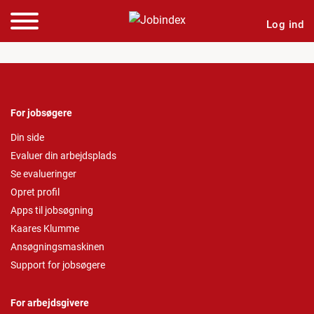
Log ind
For jobsøgere
Din side
Evaluer din arbejdsplads
Se evalueringer
Opret profil
Apps til jobsøgning
Kaares Klumme
Ansøgningsmaskinen
Support for jobsøgere
For arbejdsgivere