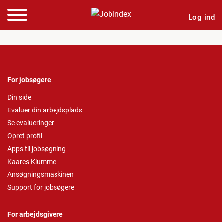
Log ind
For jobsøgere
Din side
Evaluer din arbejdsplads
Se evalueringer
Opret profil
Apps til jobsøgning
Kaares Klumme
Ansøgningsmaskinen
Support for jobsøgere
For arbejdsgivere