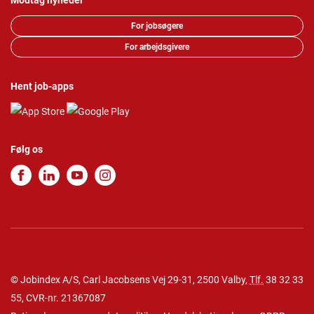
Modtag nyheder
For jobsøgere
For arbejdsgivere
Hent job-apps
Følg os
© Jobindex A/S, Carl Jacobsens Vej 29-31, 2500 Valby,
Tlf.
38 32 33
55
, CVR-nr. 21367087