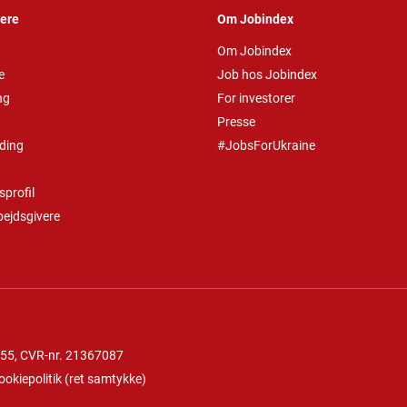
vere
Om Jobindex
Om Jobindex
e
Job hos Jobindex
ng
For investorer
Presse
ding
#JobsForUkraine
profil
bejdsgivere
 55
, CVR-nr. 21367087
ookiepolitik
(
ret samtykke
)