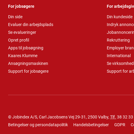
For jobsøgere
For arbejdsgi
Din side
Din kundeside
Evaluer din arbejdsplads
Indryk annonc
Se evalueringer
Jobannonceri
Opret profil
Rekruttering
Apps til jobsøgning
Employer bran
Kaares Klumme
International
Ansøgningsmaskinen
Se virksomheds
Support for jobsøgere
Support for ar
© Jobindex A/S, Carl Jacobsens Vej 29-31, 2500 Valby,
Tlf.
38 32 33
Betingelser og persondatapolitik
Handelsbetingelser
GDPR
C