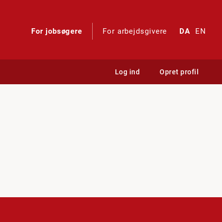
For jobsøgere
For arbejdsgivere
DA
EN
Log ind
Opret profil