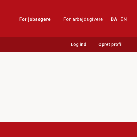
For jobsøgere
For arbejdsgivere
DA
EN
Log ind
Opret profil