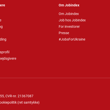
vere
Om Jobindex
Om Jobindex
e
Job hos Jobindex
ng
For investorer
Presse
ding
#JobsForUkraine
profil
bejdsgivere
 55
, CVR-nr. 21367087
ookiepolitik
(
ret samtykke
)