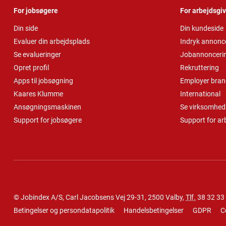
For jobsøgere
For arbejdsgi
Din side
Din kundeside
Evaluer din arbejdsplads
Indryk annonc
Se evalueringer
Jobannonceri
Opret profil
Rekruttering
Apps til jobsøgning
Employer bran
Kaares Klumme
International
Ansøgningsmaskinen
Se virksomheds
Support for jobsøgere
Support for ar
© Jobindex A/S, Carl Jacobsens Vej 29-31, 2500 Valby,
Tlf.
38 32 33
Betingelser og persondatapolitik
Handelsbetingelser
GDPR
C