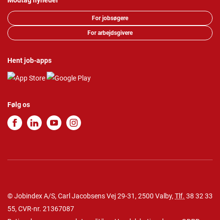
Modtag nyheder
For jobsøgere
For arbejdsgivere
Hent job-apps
Følg os
© Jobindex A/S, Carl Jacobsens Vej 29-31, 2500 Valby,
Tlf.
38 32 33
55
, CVR-nr. 21367087