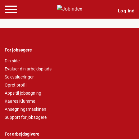
Log ind
For jobsøgere
Din side
Evaluer din arbejdsplads
Se evalueringer
Opret profil
Apps til jobsøgning
Kaares Klumme
Ansøgningsmaskinen
Support for jobsøgere
For arbejdsgivere