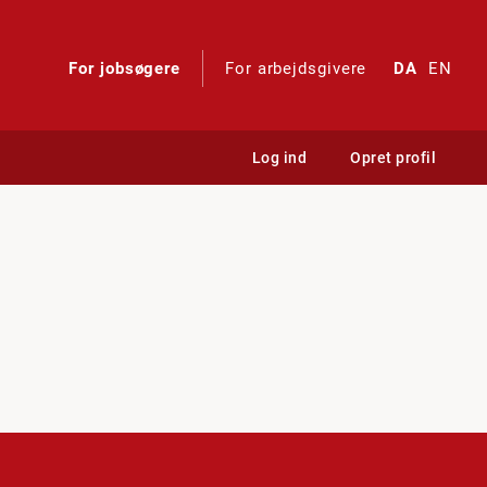
For jobsøgere
For arbejdsgivere
DA
EN
Log ind
Opret profil