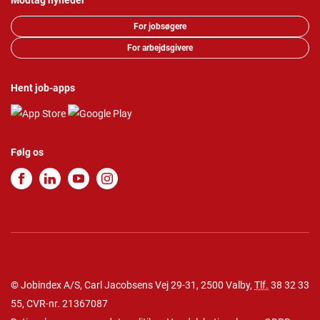
Modtag nyheder
For jobsøgere
For arbejdsgivere
Hent job-apps
Følg os
© Jobindex A/S, Carl Jacobsens Vej 29-31, 2500 Valby,
Tlf.
38 32 33
55
, CVR-nr. 21367087