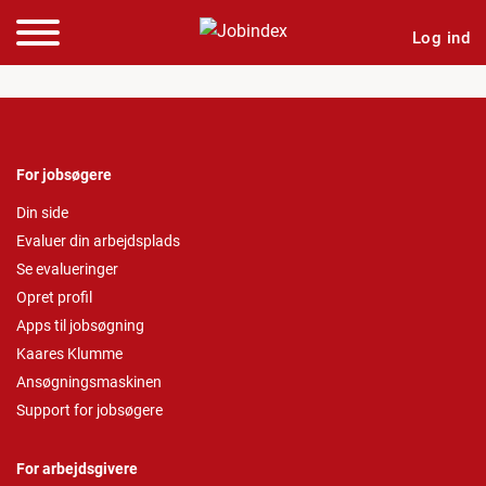
Log ind
For jobsøgere
Din side
Evaluer din arbejdsplads
Se evalueringer
Opret profil
Apps til jobsøgning
Kaares Klumme
Ansøgningsmaskinen
Support for jobsøgere
For arbejdsgivere