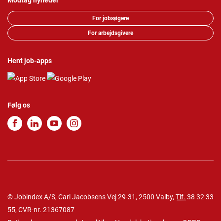
Modtag nyheder
For jobsøgere
For arbejdsgivere
Hent job-apps
Følg os
© Jobindex A/S, Carl Jacobsens Vej 29-31, 2500 Valby,
Tlf.
38 32 33
55
, CVR-nr. 21367087