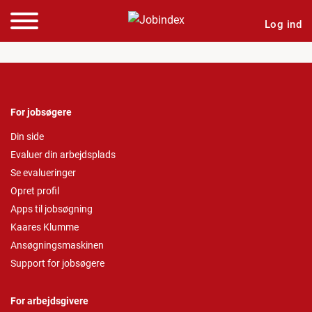
Log ind
For jobsøgere
Din side
Evaluer din arbejdsplads
Se evalueringer
Opret profil
Apps til jobsøgning
Kaares Klumme
Ansøgningsmaskinen
Support for jobsøgere
For arbejdsgivere