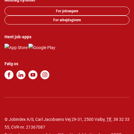
Modtag nyheder
For jobsøgere
For arbejdsgivere
Hent job-apps
Følg os
© Jobindex A/S, Carl Jacobsens Vej 29-31, 2500 Valby,
Tlf.
38 32 33
55
, CVR-nr. 21367087