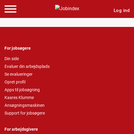
Log ind
For jobsøgere
Din side
Evaluer din arbejdsplads
Se evalueringer
Opret profil
Apps til jobsøgning
Kaares Klumme
Ansøgningsmaskinen
Support for jobsøgere
For arbejdsgivere