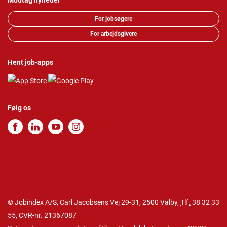
Modtag nyheder
For jobsøgere
For arbejdsgivere
Hent job-apps
Følg os
© Jobindex A/S, Carl Jacobsens Vej 29-31, 2500 Valby,
Tlf.
38 32 33
55
, CVR-nr. 21367087