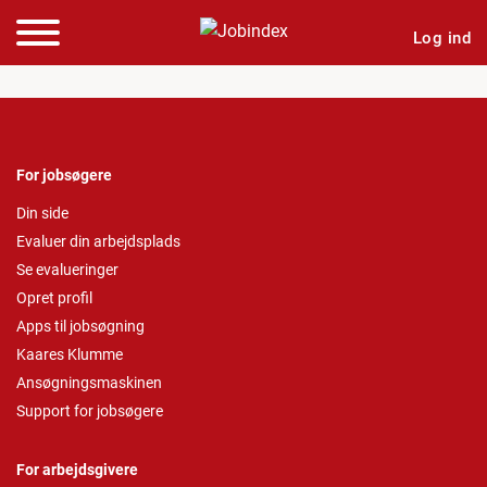
Log ind
For jobsøgere
Din side
Evaluer din arbejdsplads
Se evalueringer
Opret profil
Apps til jobsøgning
Kaares Klumme
Ansøgningsmaskinen
Support for jobsøgere
For arbejdsgivere