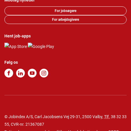
Modtag nyheder
For jobsøgere
For arbejdsgivere
Hent job-apps
Følg os
© Jobindex A/S, Carl Jacobsens Vej 29-31, 2500 Valby,
Tlf.
38 32 33
55
, CVR-nr. 21367087