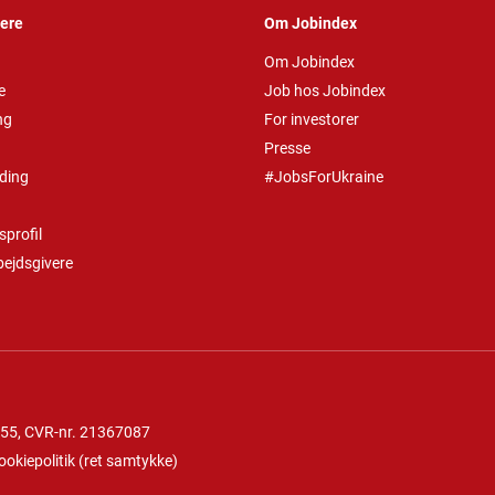
vere
Om Jobindex
Om Jobindex
e
Job hos Jobindex
ng
For investorer
Presse
ding
#JobsForUkraine
profil
bejdsgivere
 55
, CVR-nr. 21367087
ookiepolitik
(
ret samtykke
)