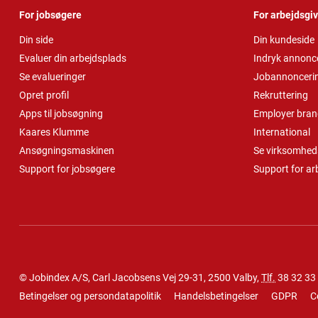
For jobsøgere
For arbejdsgi
Din side
Din kundeside
Evaluer din arbejdsplads
Indryk annonc
Se evalueringer
Jobannonceri
Opret profil
Rekruttering
Apps til jobsøgning
Employer bran
Kaares Klumme
International
Ansøgningsmaskinen
Se virksomheds
Support for jobsøgere
Support for ar
© Jobindex A/S, Carl Jacobsens Vej 29-31, 2500 Valby,
Tlf.
38 32 33
Betingelser og persondatapolitik
Handelsbetingelser
GDPR
C