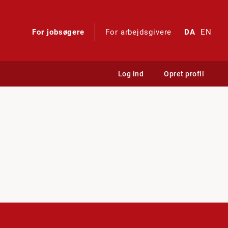
For jobsøgere
For arbejdsgivere
DA
EN
Log ind
Opret profil