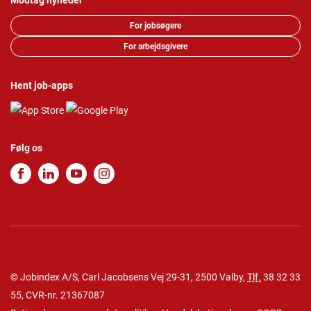
Modtag nyheder
For jobsøgere
For arbejdsgivere
Hent job-apps
Følg os
© Jobindex A/S, Carl Jacobsens Vej 29-31, 2500 Valby,
Tlf.
38 32 33
55
, CVR-nr. 21367087