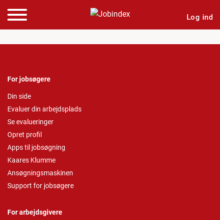
Log ind
For jobsøgere
Din side
Evaluer din arbejdsplads
Se evalueringer
Opret profil
Apps til jobsøgning
Kaares Klumme
Ansøgningsmaskinen
Support for jobsøgere
For arbejdsgivere