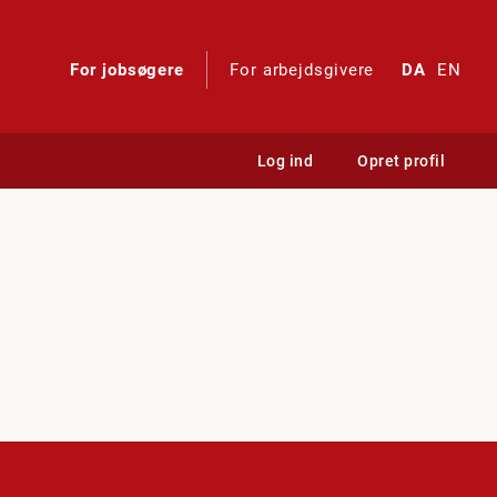
For jobsøgere
For arbejdsgivere
DA
EN
Log ind
Opret profil