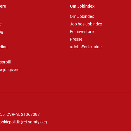
vere
Om Jobindex
Om Jobindex
e
Job hos Jobindex
ng
For investorer
Presse
ding
#JobsForUkraine
profil
bejdsgivere
 55
, CVR-nr. 21367087
ookiepolitik
(
ret samtykke
)