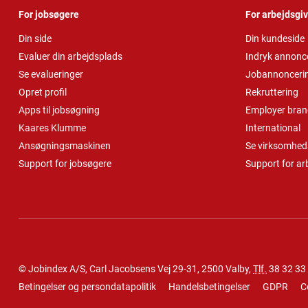
For jobsøgere
For arbejdsgi
Din side
Din kundeside
Evaluer din arbejdsplads
Indryk annonc
Se evalueringer
Jobannonceri
Opret profil
Rekruttering
Apps til jobsøgning
Employer bran
Kaares Klumme
International
Ansøgningsmaskinen
Se virksomheds
Support for jobsøgere
Support for ar
© Jobindex A/S, Carl Jacobsens Vej 29-31, 2500 Valby,
Tlf.
38 32 33
Betingelser og persondatapolitik
Handelsbetingelser
GDPR
C