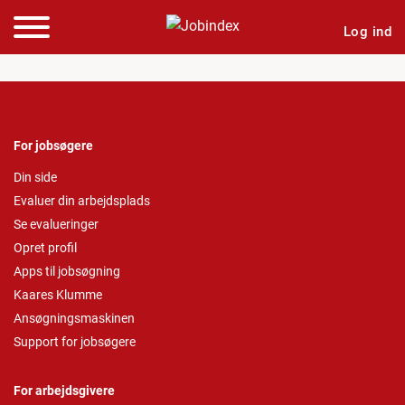
Log ind
For jobsøgere
Din side
Evaluer din arbejdsplads
Se evalueringer
Opret profil
Apps til jobsøgning
Kaares Klumme
Ansøgningsmaskinen
Support for jobsøgere
For arbejdsgivere