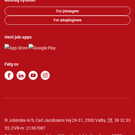
Modtag nyheder
For jobsøgere
For arbejdsgivere
Hent job-apps
Følg os
© Jobindex A/S, Carl Jacobsens Vej 29-31, 2500 Valby,
Tlf.
38 32 33
55
, CVR-nr. 21367087