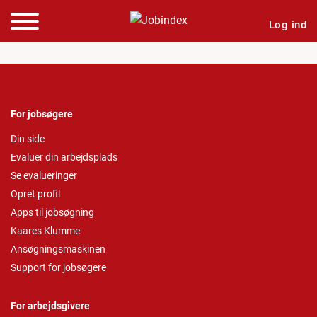
Log ind
For jobsøgere
Din side
Evaluer din arbejdsplads
Se evalueringer
Opret profil
Apps til jobsøgning
Kaares Klumme
Ansøgningsmaskinen
Support for jobsøgere
For arbejdsgivere