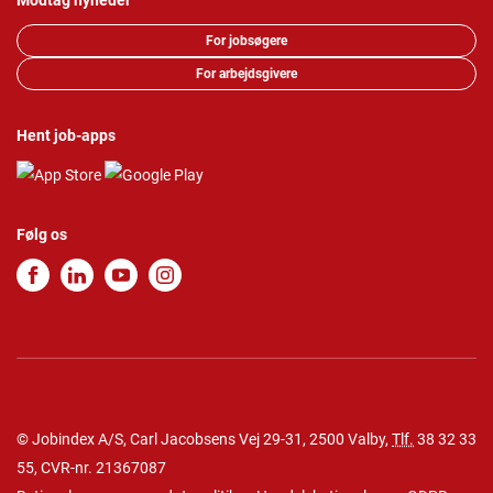
Modtag nyheder
For jobsøgere
For arbejdsgivere
Hent job-apps
Følg os
© Jobindex A/S, Carl Jacobsens Vej 29-31, 2500 Valby,
Tlf.
38 32 33
55
, CVR-nr. 21367087