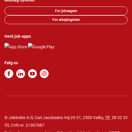
Modtag nyheder
For jobsøgere
For arbejdsgivere
Hent job-apps
Følg os
© Jobindex A/S, Carl Jacobsens Vej 29-31, 2500 Valby,
Tlf.
38 32 33
55
, CVR-nr. 21367087