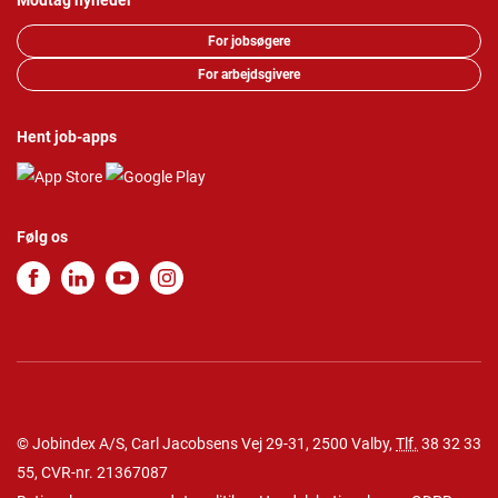
Modtag nyheder
For jobsøgere
For arbejdsgivere
Hent job-apps
Følg os
© Jobindex A/S, Carl Jacobsens Vej 29-31, 2500 Valby,
Tlf.
38 32 33
55
, CVR-nr. 21367087