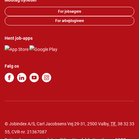
Modtag nyheder
For jobsøgere
For arbejdsgivere
Hent job-apps
Følg os
© Jobindex A/S, Carl Jacobsens Vej 29-31, 2500 Valby,
Tlf.
38 32 33
55
, CVR-nr. 21367087