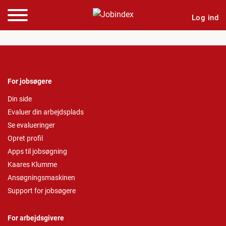
Log ind
For jobsøgere
Din side
Evaluer din arbejdsplads
Se evalueringer
Opret profil
Apps til jobsøgning
Kaares Klumme
Ansøgningsmaskinen
Support for jobsøgere
For arbejdsgivere