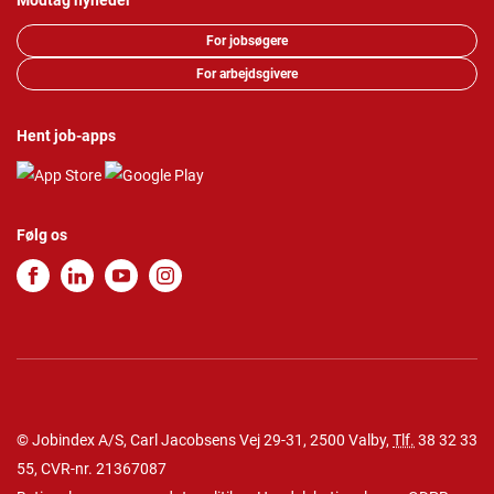
Modtag nyheder
For jobsøgere
For arbejdsgivere
Hent job-apps
Følg os
© Jobindex A/S, Carl Jacobsens Vej 29-31, 2500 Valby,
Tlf.
38 32 33
55
, CVR-nr. 21367087