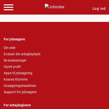
Log ind
For jobsøgere
Din side
Evaluer din arbejdsplads
Se evalueringer
Opret profil
Apps til jobsøgning
Kaares Klumme
Ansøgningsmaskinen
Support for jobsøgere
For arbejdsgivere