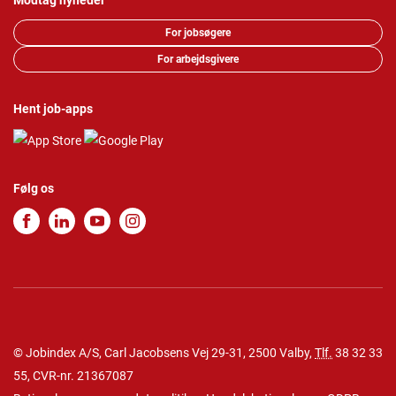
Modtag nyheder
For jobsøgere
For arbejdsgivere
Hent job-apps
Følg os
© Jobindex A/S, Carl Jacobsens Vej 29-31, 2500 Valby,
Tlf.
38 32 33
55
, CVR-nr. 21367087