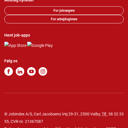
Modtag nyheder
For jobsøgere
For arbejdsgivere
Hent job-apps
Følg os
© Jobindex A/S, Carl Jacobsens Vej 29-31, 2500 Valby,
Tlf.
38 32 33
55
, CVR-nr. 21367087