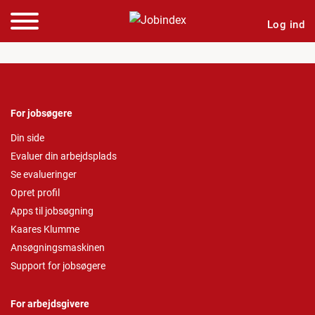
Log ind
For jobsøgere
Din side
Evaluer din arbejdsplads
Se evalueringer
Opret profil
Apps til jobsøgning
Kaares Klumme
Ansøgningsmaskinen
Support for jobsøgere
For arbejdsgivere