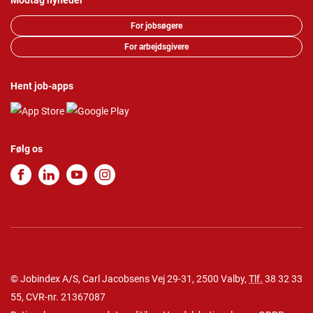
Modtag nyheder
For jobsøgere
For arbejdsgivere
Hent job-apps
Følg os
© Jobindex A/S, Carl Jacobsens Vej 29-31, 2500 Valby,
Tlf.
38 32 33
55
, CVR-nr. 21367087