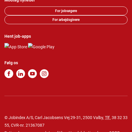
Modtag nyheder
For jobsøgere
For arbejdsgivere
Hent job-apps
Følg os
© Jobindex A/S, Carl Jacobsens Vej 29-31, 2500 Valby,
Tlf.
38 32 33
55
, CVR-nr. 21367087