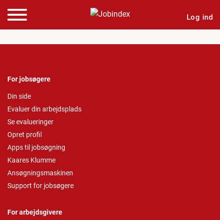
Log ind
For jobsøgere
Din side
Evaluer din arbejdsplads
Se evalueringer
Opret profil
Apps til jobsøgning
Kaares Klumme
Ansøgningsmaskinen
Support for jobsøgere
For arbejdsgivere