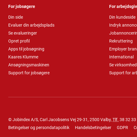
For jobsøgere
For arbejdsgi
Din side
Din kundeside
Evaluer din arbejdsplads
Indryk annonc
Se evalueringer
Jobannonceri
Opret profil
Rekruttering
Apps til jobsøgning
Employer bran
Kaares Klumme
International
Ansøgningsmaskinen
Se virksomheds
Support for jobsøgere
Support for ar
© Jobindex A/S, Carl Jacobsens Vej 29-31, 2500 Valby,
Tlf.
38 32 33
Betingelser og persondatapolitik
Handelsbetingelser
GDPR
C