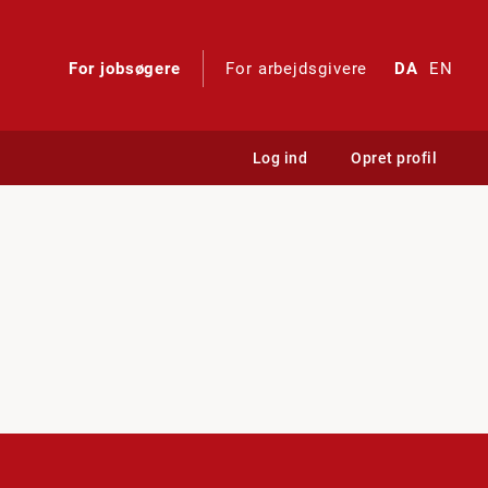
For jobsøgere
For arbejdsgivere
DA
EN
Log ind
Opret profil