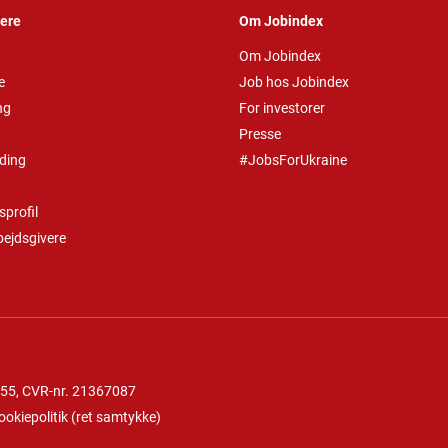
vere
Om Jobindex
Om Jobindex
e
Job hos Jobindex
ng
For investorer
Presse
ding
#JobsForUkraine
profil
bejdsgivere
 55
, CVR-nr. 21367087
ookiepolitik
(
ret samtykke
)