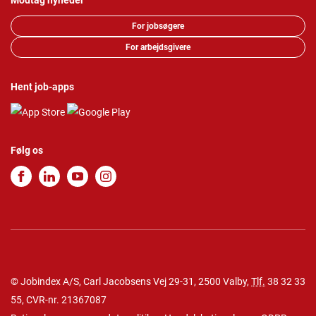
Modtag nyheder
For jobsøgere
For arbejdsgivere
Hent job-apps
Følg os
© Jobindex A/S, Carl Jacobsens Vej 29-31, 2500 Valby,
Tlf.
38 32 33
55
, CVR-nr. 21367087