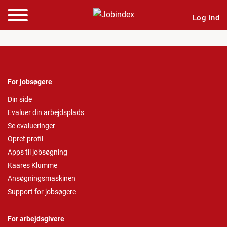
Log ind
For jobsøgere
Din side
Evaluer din arbejdsplads
Se evalueringer
Opret profil
Apps til jobsøgning
Kaares Klumme
Ansøgningsmaskinen
Support for jobsøgere
For arbejdsgivere