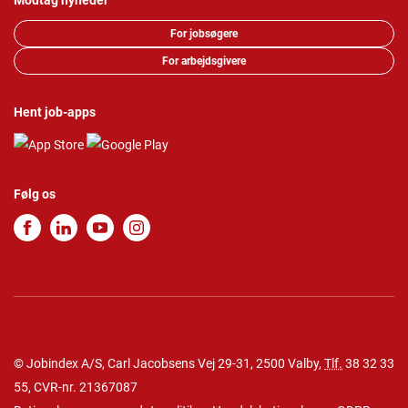
Modtag nyheder
For jobsøgere
For arbejdsgivere
Hent job-apps
Følg os
© Jobindex A/S, Carl Jacobsens Vej 29-31, 2500 Valby,
Tlf.
38 32 33
55
, CVR-nr. 21367087