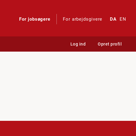
For jobsøgere
For arbejdsgivere
DA
EN
Log ind
Opret profil