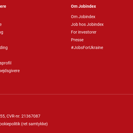
vere
Om Jobindex
Om Jobindex
e
Job hos Jobindex
ng
For investorer
Presse
ding
#JobsForUkraine
profil
bejdsgivere
 55
, CVR-nr. 21367087
ookiepolitik
(
ret samtykke
)