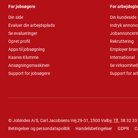
For jobsøgere
For arbejdsgi
Din side
Din kundeside
Evaluer din arbejdsplads
Indryk annonc
Se evalueringer
Jobannonceri
Opret profil
Rekruttering
Apps til jobsøgning
Employer bran
Kaares Klumme
International
Ansøgningsmaskinen
Se virksomheds
Support for jobsøgere
Support for ar
© Jobindex A/S, Carl Jacobsens Vej 29-31, 2500 Valby,
Tlf.
38 32 33
Betingelser og persondatapolitik
Handelsbetingelser
GDPR
C