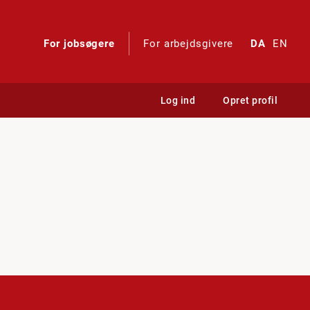
For jobsøgere
For arbejdsgivere
DA
EN
Log ind
Opret profil