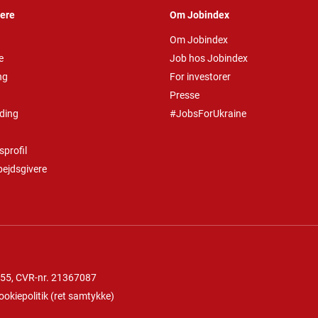
vere
Om Jobindex
Om Jobindex
e
Job hos Jobindex
ng
For investorer
Presse
ding
#JobsForUkraine
profil
bejdsgivere
 55
, CVR-nr. 21367087
ookiepolitik
(
ret samtykke
)