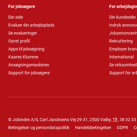
For jobsøgere
For arbejdsgi
Din side
Din kundeside
Evaluer din arbejdsplads
Indryk annonc
Se evalueringer
Jobannonceri
Opret profil
Rekruttering
Apps til jobsøgning
Employer bran
Kaares Klumme
International
Ansøgningsmaskinen
Se virksomheds
Support for jobsøgere
Support for ar
© Jobindex A/S, Carl Jacobsens Vej 29-31, 2500 Valby,
Tlf.
38 32 33
Betingelser og persondatapolitik
Handelsbetingelser
GDPR
C