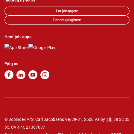
Modtag nyheder
For jobsøgere
For arbejdsgivere
Hent job-apps
Følg os
© Jobindex A/S, Carl Jacobsens Vej 29-31, 2500 Valby,
Tlf.
38 32 33
55
, CVR-nr. 21367087