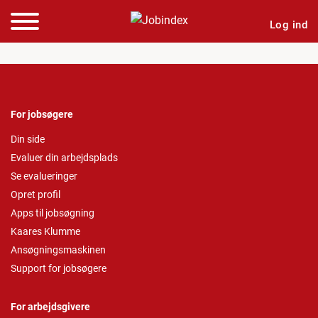
Log ind
For jobsøgere
Din side
Evaluer din arbejdsplads
Se evalueringer
Opret profil
Apps til jobsøgning
Kaares Klumme
Ansøgningsmaskinen
Support for jobsøgere
For arbejdsgivere