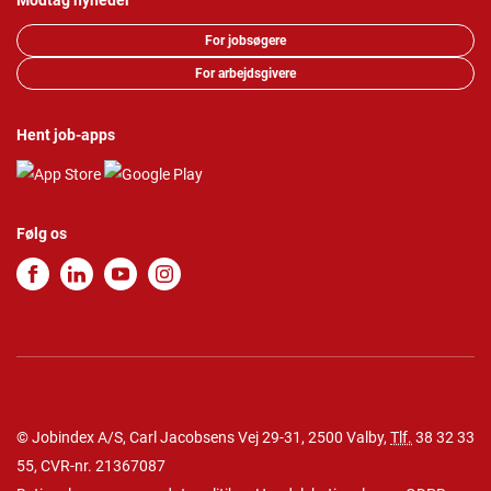
Modtag nyheder
For jobsøgere
For arbejdsgivere
Hent job-apps
Følg os
© Jobindex A/S, Carl Jacobsens Vej 29-31, 2500 Valby,
Tlf.
38 32 33
55
, CVR-nr. 21367087