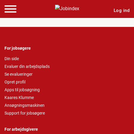
Log ind
For jobsøgere
Din side
Evaluer din arbejdsplads
Se evalueringer
Opret profil
Apps til jobsøgning
Kaares Klumme
Ansøgningsmaskinen
Support for jobsøgere
For arbejdsgivere