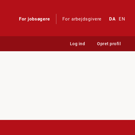
For jobsøgere
For arbejdsgivere
DA
EN
Log ind
Opret profil