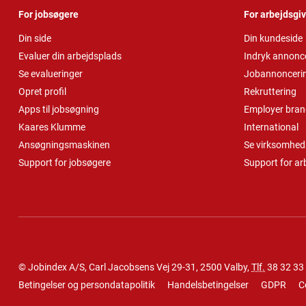
For jobsøgere
For arbejdsgi
Din side
Din kundeside
Evaluer din arbejdsplads
Indryk annonc
Se evalueringer
Jobannonceri
Opret profil
Rekruttering
Apps til jobsøgning
Employer bran
Kaares Klumme
International
Ansøgningsmaskinen
Se virksomheds
Support for jobsøgere
Support for ar
© Jobindex A/S, Carl Jacobsens Vej 29-31, 2500 Valby,
Tlf.
38 32 33
Betingelser og persondatapolitik
Handelsbetingelser
GDPR
C