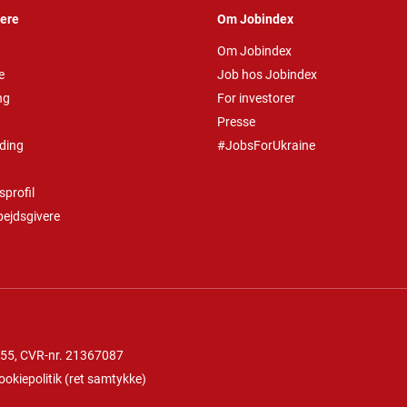
vere
Om Jobindex
Om Jobindex
e
Job hos Jobindex
ng
For investorer
Presse
ding
#JobsForUkraine
profil
bejdsgivere
 55
, CVR-nr. 21367087
ookiepolitik
(
ret samtykke
)