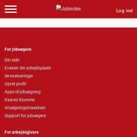
Log ind
For jobsøgere
Din side
Evaluer din arbejdsplads
Se evalueringer
Opret profil
Apps til jobsøgning
Kaares Klumme
Ansøgningsmaskinen
Support for jobsøgere
For arbejdsgivere