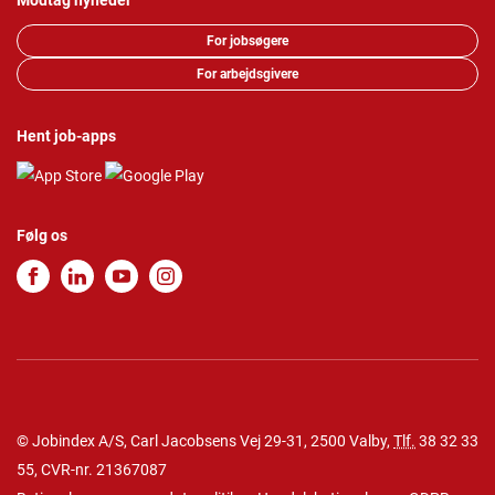
Modtag nyheder
For jobsøgere
For arbejdsgivere
Hent job-apps
Følg os
© Jobindex A/S, Carl Jacobsens Vej 29-31, 2500 Valby,
Tlf.
38 32 33
55
, CVR-nr. 21367087