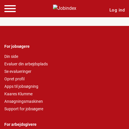
Log ind
For jobsøgere
Din side
Evaluer din arbejdsplads
Se evalueringer
Opret profil
Apps til jobsøgning
Kaares Klumme
Ansøgningsmaskinen
Support for jobsøgere
For arbejdsgivere