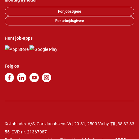
Modtag nyheder
For jobsøgere
For arbejdsgivere
Hent job-apps
Følg os
© Jobindex A/S, Carl Jacobsens Vej 29-31, 2500 Valby,
Tlf.
38 32 33
55
, CVR-nr. 21367087