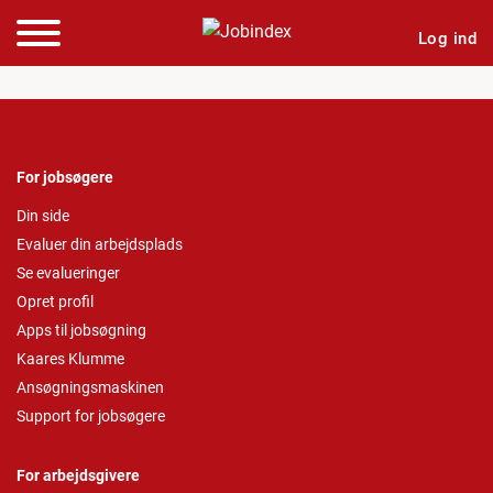
Log ind
For jobsøgere
Din side
Evaluer din arbejdsplads
Se evalueringer
Opret profil
Apps til jobsøgning
Kaares Klumme
Ansøgningsmaskinen
Support for jobsøgere
For arbejdsgivere