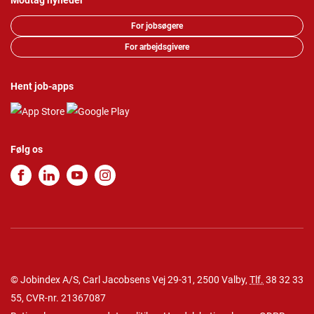
Modtag nyheder
For jobsøgere
For arbejdsgivere
Hent job-apps
Følg os
© Jobindex A/S, Carl Jacobsens Vej 29-31, 2500 Valby,
Tlf.
38 32 33
55
, CVR-nr. 21367087