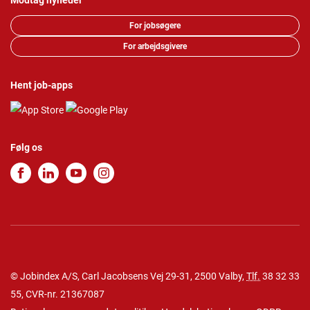
Modtag nyheder
For jobsøgere
For arbejdsgivere
Hent job-apps
Følg os
© Jobindex A/S, Carl Jacobsens Vej 29-31, 2500 Valby,
Tlf.
38 32 33
55
, CVR-nr. 21367087