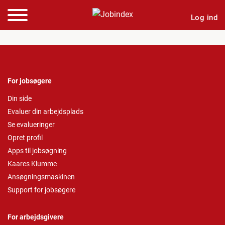
Log ind
For jobsøgere
Din side
Evaluer din arbejdsplads
Se evalueringer
Opret profil
Apps til jobsøgning
Kaares Klumme
Ansøgningsmaskinen
Support for jobsøgere
For arbejdsgivere