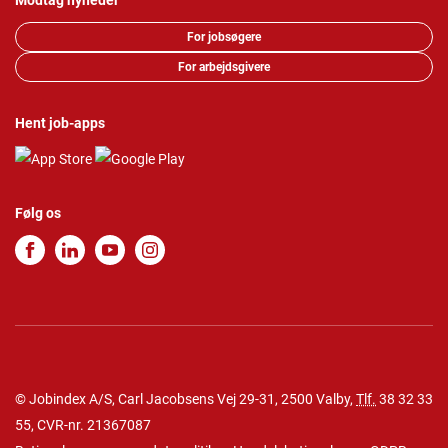
Modtag nyheder
For jobsøgere
For arbejdsgivere
Hent job-apps
Følg os
© Jobindex A/S, Carl Jacobsens Vej 29-31, 2500 Valby,
Tlf.
38 32 33
55
, CVR-nr. 21367087