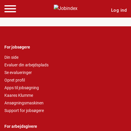
Log ind
For jobsøgere
Din side
Evaluer din arbejdsplads
Se evalueringer
Opret profil
Apps til jobsøgning
Kaares Klumme
Ansøgningsmaskinen
Support for jobsøgere
For arbejdsgivere