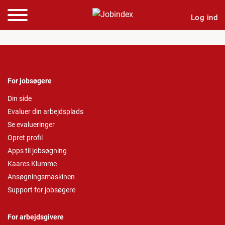
Log ind
For jobsøgere
Din side
Evaluer din arbejdsplads
Se evalueringer
Opret profil
Apps til jobsøgning
Kaares Klumme
Ansøgningsmaskinen
Support for jobsøgere
For arbejdsgivere