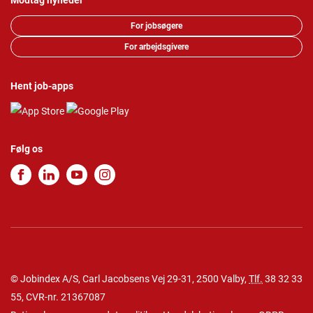
Modtag nyheder
For jobsøgere
For arbejdsgivere
Hent job-apps
Følg os
© Jobindex A/S, Carl Jacobsens Vej 29-31, 2500 Valby,
Tlf.
38 32 33
55
, CVR-nr. 21367087