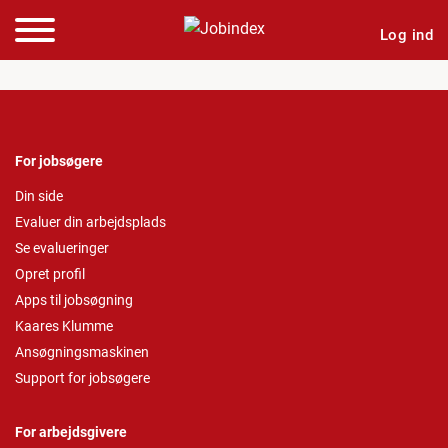
Log ind
For jobsøgere
Din side
Evaluer din arbejdsplads
Se evalueringer
Opret profil
Apps til jobsøgning
Kaares Klumme
Ansøgningsmaskinen
Support for jobsøgere
For arbejdsgivere