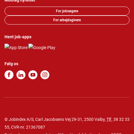
Modtag nyheder
For jobsøgere
For arbejdsgivere
Hent job-apps
Følg os
© Jobindex A/S, Carl Jacobsens Vej 29-31, 2500 Valby,
Tlf.
38 32 33
55
, CVR-nr. 21367087