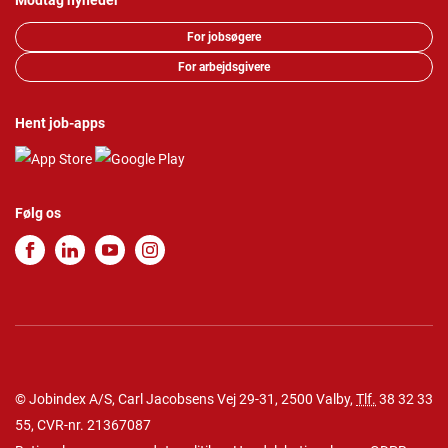
Modtag nyheder
For jobsøgere
For arbejdsgivere
Hent job-apps
Følg os
© Jobindex A/S, Carl Jacobsens Vej 29-31, 2500 Valby,
Tlf.
38 32 33
55
, CVR-nr. 21367087