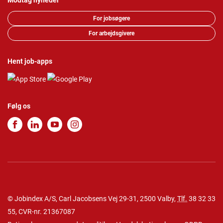
Modtag nyheder
For jobsøgere
For arbejdsgivere
Hent job-apps
Følg os
© Jobindex A/S, Carl Jacobsens Vej 29-31, 2500 Valby,
Tlf.
38 32 33
55
, CVR-nr. 21367087