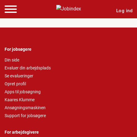
Log ind
For jobsøgere
Din side
Evaluer din arbejdsplads
Se evalueringer
Opret profil
Apps til jobsøgning
Kaares Klumme
Ansøgningsmaskinen
Support for jobsøgere
For arbejdsgivere