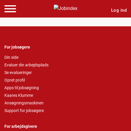
Log ind
For jobsøgere
Din side
Evaluer din arbejdsplads
Se evalueringer
Opret profil
Apps til jobsøgning
Kaares Klumme
Ansøgningsmaskinen
Support for jobsøgere
For arbejdsgivere