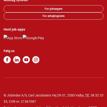
Modtag nyheder
For jobsøgere
For arbejdsgivere
Hent job-apps
Følg os
© Jobindex A/S, Carl Jacobsens Vej 29-31, 2500 Valby,
Tlf.
38 32 33
55
, CVR-nr. 21367087