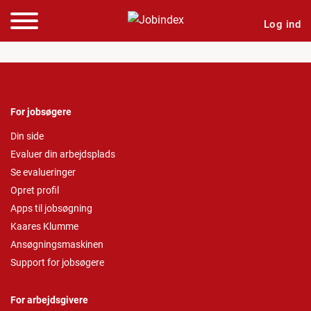
Log ind
For jobsøgere
Din side
Evaluer din arbejdsplads
Se evalueringer
Opret profil
Apps til jobsøgning
Kaares Klumme
Ansøgningsmaskinen
Support for jobsøgere
For arbejdsgivere