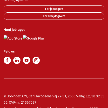
Modtag nyheder
For jobsøgere
For arbejdsgivere
Hent job-apps
Følg os
© Jobindex A/S, Carl Jacobsens Vej 29-31, 2500 Valby,
Tlf.
38 32 33
55
, CVR-nr. 21367087