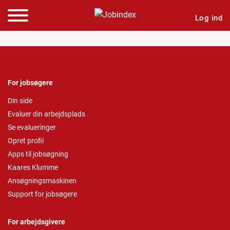
Log ind
For jobsøgere
Din side
Evaluer din arbejdsplads
Se evalueringer
Opret profil
Apps til jobsøgning
Kaares Klumme
Ansøgningsmaskinen
Support for jobsøgere
For arbejdsgivere