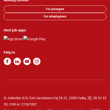
Modtag nyheder
For jobsøgere
For arbejdsgivere
Hent job-apps
Følg os
© Jobindex A/S, Carl Jacobsens Vej 29-31, 2500 Valby,
Tlf.
38 32 33
55
, CVR-nr. 21367087