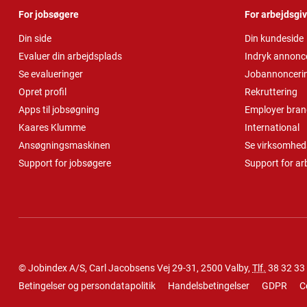
For jobsøgere
For arbejdsgi
Din side
Din kundeside
Evaluer din arbejdsplads
Indryk annonc
Se evalueringer
Jobannonceri
Opret profil
Rekruttering
Apps til jobsøgning
Employer bran
Kaares Klumme
International
Ansøgningsmaskinen
Se virksomheds
Support for jobsøgere
Support for ar
© Jobindex A/S, Carl Jacobsens Vej 29-31, 2500 Valby,
Tlf.
38 32 33
Betingelser og persondatapolitik
Handelsbetingelser
GDPR
C