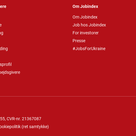
vere
Om Jobindex
Om Jobindex
e
Job hos Jobindex
ng
For investorer
Presse
ding
#JobsForUkraine
profil
bejdsgivere
 55
, CVR-nr. 21367087
ookiepolitik
(
ret samtykke
)