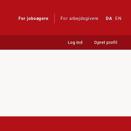
For jobsøgere
For arbejdsgivere
DA
EN
Log ind
Opret profil