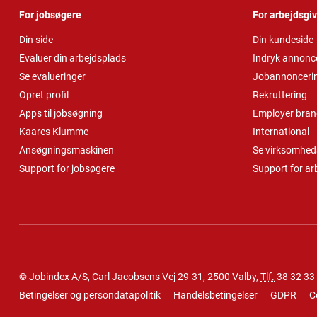
For jobsøgere
For arbejdsgi
Din side
Din kundeside
Evaluer din arbejdsplads
Indryk annonc
Se evalueringer
Jobannonceri
Opret profil
Rekruttering
Apps til jobsøgning
Employer bran
Kaares Klumme
International
Ansøgningsmaskinen
Se virksomheds
Support for jobsøgere
Support for ar
© Jobindex A/S, Carl Jacobsens Vej 29-31, 2500 Valby,
Tlf.
38 32 33
Betingelser og persondatapolitik
Handelsbetingelser
GDPR
C