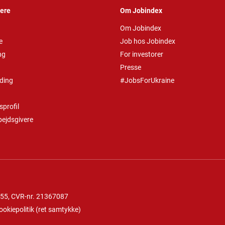
vere
Om Jobindex
Om Jobindex
e
Job hos Jobindex
ng
For investorer
Presse
ding
#JobsForUkraine
profil
bejdsgivere
 55
, CVR-nr. 21367087
ookiepolitik
(
ret samtykke
)