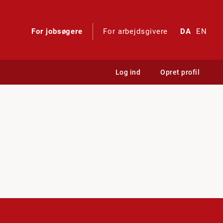
For jobsøgere
For arbejdsgivere
DA
EN
Log ind
Opret profil