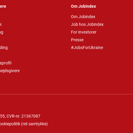
vere
Om Jobindex
Om Jobindex
e
Job hos Jobindex
ng
For investorer
Presse
ding
#JobsForUkraine
profil
bejdsgivere
 55
, CVR-nr. 21367087
ookiepolitik
(
ret samtykke
)