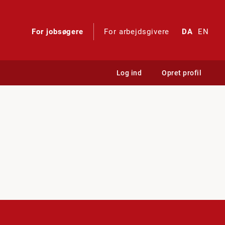
For jobsøgere
For arbejdsgivere
DA
EN
Log ind
Opret profil