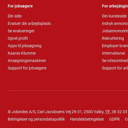
For jobsøgere
For arbejdsgi
Din side
Din kundeside
Evaluer din arbejdsplads
Indryk annonc
Se evalueringer
Jobannonceri
Opret profil
Rekruttering
Apps til jobsøgning
Employer bran
Kaares Klumme
International
Ansøgningsmaskinen
Se virksomheds
Support for jobsøgere
Support for ar
© Jobindex A/S, Carl Jacobsens Vej 29-31, 2500 Valby,
Tlf.
38 32 33
Betingelser og persondatapolitik
Handelsbetingelser
GDPR
C